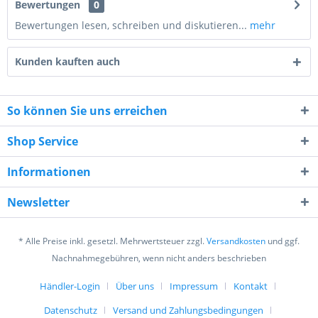
Bewertungen
0
Bewertungen lesen, schreiben und diskutieren...
mehr
Kunden kauften auch
So können Sie uns erreichen
Shop Service
2 - 2 = ?
Informationen
Newsletter
* Alle Preise inkl. gesetzl. Mehrwertsteuer zzgl.
Versandkosten
und ggf.
Ich habe die
Datenschutzerklärung
gelesen,
Nachnahmegebühren, wenn nicht anders beschrieben
verstanden und stimme zu. *
Mit * gekennzeichnete Felder sind Pflichtfelder.
Händler-Login
Über uns
Impressum
Kontakt
Datenschutz
Versand und Zahlungsbedingungen
Senden