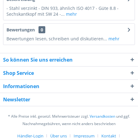
- Stahl verzinkt - DIN 933, ähnlich ISO 4017 - Güte 8.8 -
Sechskantkopf mit SW 24 -...
mehr
Bewertungen
0
Bewertungen lesen, schreiben und diskutieren...
mehr
So können Sie uns erreichen
Shop Service
Informationen
9 + 8 = ?
Newsletter
* Alle Preise inkl. gesetzl. Mehrwertsteuer zzgl.
Versandkosten
und ggf.
Nachnahmegebühren, wenn nicht anders beschrieben
Händler-Login
Über uns
Impressum
Kontakt
Ich habe die
Datenschutzerklärung
gelesen,