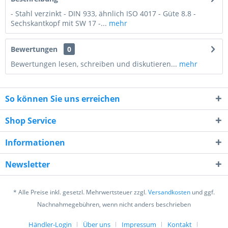
- Stahl verzinkt - DIN 933, ähnlich ISO 4017 - Güte 8.8 -
Sechskantkopf mit SW 17 -...
mehr
Bewertungen
0
Bewertungen lesen, schreiben und diskutieren...
mehr
So können Sie uns erreichen
Shop Service
Informationen
6 - 1 = ?
Newsletter
* Alle Preise inkl. gesetzl. Mehrwertsteuer zzgl.
Versandkosten
und ggf.
Nachnahmegebühren, wenn nicht anders beschrieben
Händler-Login
Über uns
Impressum
Kontakt
Ich habe die
Datenschutzerklärung
gelesen,