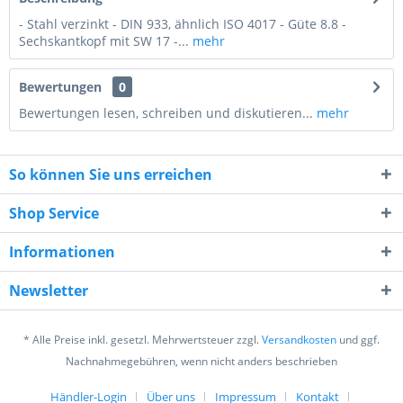
- Stahl verzinkt - DIN 933, ähnlich ISO 4017 - Güte 8.8 -
Sechskantkopf mit SW 17 -...
mehr
Bewertungen
0
Bewertungen lesen, schreiben und diskutieren...
mehr
So können Sie uns erreichen
Shop Service
Informationen
5 - 4 = ?
Newsletter
* Alle Preise inkl. gesetzl. Mehrwertsteuer zzgl.
Versandkosten
und ggf.
Nachnahmegebühren, wenn nicht anders beschrieben
Händler-Login
Über uns
Impressum
Kontakt
Ich habe die
Datenschutzerklärung
gelesen,