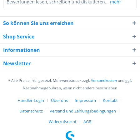
Bewertungen lesen, schreiben und diskutieren...
mehr
So können Sie uns erreichen
Shop Service
Informationen
8 + 5 = ?
Newsletter
* Alle Preise inkl. gesetzl. Mehrwertsteuer zzgl.
Versandkosten
und ggf.
Nachnahmegebühren, wenn nicht anders beschrieben
Händler-Login
Über uns
Impressum
Kontakt
Ich habe die
Datenschutzerklärung
gelesen,
verstanden und stimme zu. *
Datenschutz
Versand und Zahlungsbedingungen
Mit * gekennzeichnete Felder sind Pflichtfelder.
Widerrufsrecht
AGB
Senden