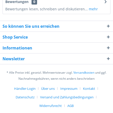
Bewertungen
0
Bewertungen lesen, schreiben und diskutieren...
mehr
So können Sie uns erreichen
Shop Service
Informationen
1 + 8 = ?
Newsletter
* Alle Preise inkl. gesetzl. Mehrwertsteuer zzgl.
Versandkosten
und ggf.
Nachnahmegebühren, wenn nicht anders beschrieben
Händler-Login
Über uns
Impressum
Kontakt
Ich habe die
Datenschutzerklärung
gelesen,
verstanden und stimme zu. *
Datenschutz
Versand und Zahlungsbedingungen
Mit * gekennzeichnete Felder sind Pflichtfelder.
Widerrufsrecht
AGB
Senden