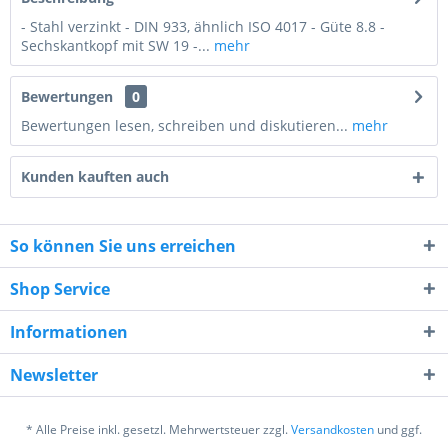
- Stahl verzinkt - DIN 933, ähnlich ISO 4017 - Güte 8.8 -
Sechskantkopf mit SW 19 -...
mehr
Bewertungen
0
Bewertungen lesen, schreiben und diskutieren...
mehr
Kunden kauften auch
So können Sie uns erreichen
Shop Service
8 + 5 = ?
Informationen
Newsletter
* Alle Preise inkl. gesetzl. Mehrwertsteuer zzgl.
Versandkosten
und ggf.
Ich habe die
Datenschutzerklärung
gelesen,