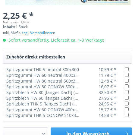
2,25 € *
Nettopreis: 1,89 €
Inhalt:
1 Stück
inkl. MwSt.
zzgl. Versandkosten
Sofort versandfertig, Lieferzeit ca. 1-3 Werktage
Zubehör direkt mitbestellen
Spritzgummi THK 5 neutral 300x300
10,59 € *
Spritzgummi HW 60 neutral 400x300
11,78 € *
Spritzgummi HW 80 neutral 500x300
12,48 € *
Spritzgummi HW 80 CONOW 500x300
16,07 € *
Spritzblech HW 80 [langes Dach] (Original Teil)
32,50 € *
Spritzblech HW 60 [langes Dach] (Original Teil)
27,95 € *
Spritzblech THK 5 [langes Dach] (Original Teil)
24,95 € *
Spritzgummi HW 60 CONOW 400x300
15,77 € *
Spritzgummi THK 5 CONOW 310x300
14,88 € *
In den
Warenkorb