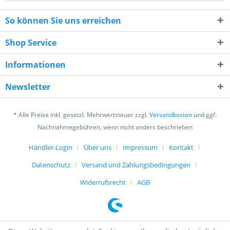
So können Sie uns erreichen
Shop Service
Informationen
Ich habe die
Datenschutzerklärung
gelesen,
verstanden und stimme zu. *
Newsletter
Mit * gekennzeichnete Felder sind Pflichtfelder.
* Alle Preise inkl. gesetzl. Mehrwertsteuer zzgl.
Versandkosten
und ggf.
Senden
Nachnahmegebühren, wenn nicht anders beschrieben
Händler-Login
Über uns
Impressum
Kontakt
Datenschutz
Versand und Zahlungsbedingungen
Widerrufsrecht
AGB