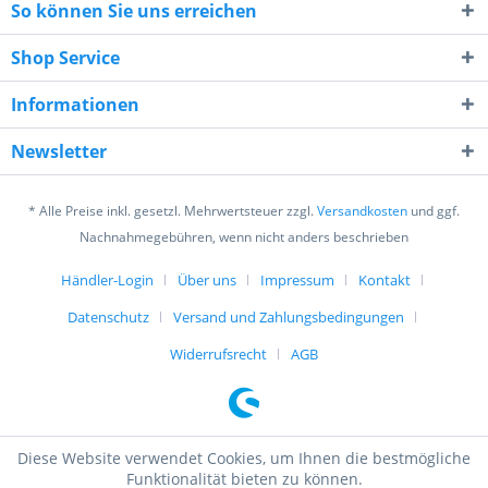
So können Sie uns erreichen
Shop Service
Informationen
9 + 2 = ?
Newsletter
* Alle Preise inkl. gesetzl. Mehrwertsteuer zzgl.
Versandkosten
und ggf.
Nachnahmegebühren, wenn nicht anders beschrieben
Händler-Login
Über uns
Impressum
Kontakt
Ich habe die
Datenschutzerklärung
gelesen,
Datenschutz
Versand und Zahlungsbedingungen
verstanden und stimme zu. *
Mit * gekennzeichnete Felder sind Pflichtfelder.
Widerrufsrecht
AGB
Senden
Diese Website verwendet Cookies, um Ihnen die bestmögliche
Funktionalität bieten zu können.