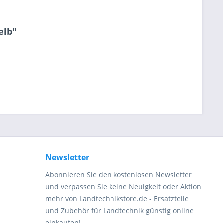
elb"
be die
Datenschutzerklärung
gelesen, verstanden
me zu. *
ennzeichnete Felder sind Pflichtfelder.
Newsletter
Abonnieren Sie den kostenlosen Newsletter
und verpassen Sie keine Neuigkeit oder Aktion
mehr von Landtechnikstore.de - Ersatzteile
und Zubehör für Landtechnik günstig online
einkaufen!.