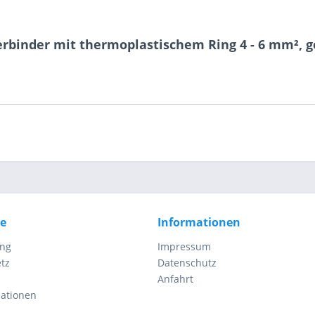
6 + 3 = ?
rbinder mit thermoplastischem Ring 4 - 6 mm², g
Ich ha
und stim
Mit * gek
Senden
ce
Informationen
ung
Impressum
tz
Datenschutz
Anfahrt
mationen