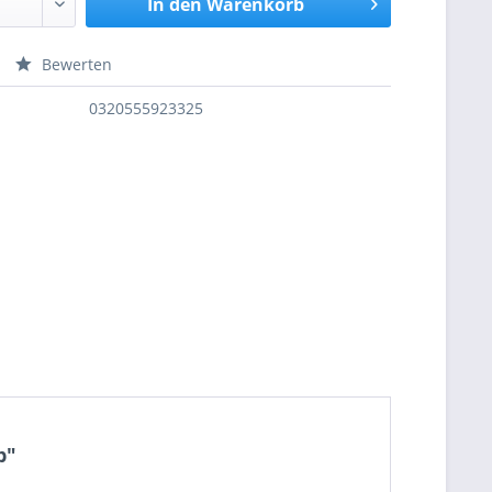
In den
Warenkorb
Bewerten
nfragen
0320555923325
b"