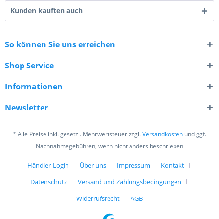
Kunden kauften auch
So können Sie uns erreichen
Shop Service
7 - 6 = ?
Informationen
Newsletter
* Alle Preise inkl. gesetzl. Mehrwertsteuer zzgl.
Versandkosten
und ggf.
Ich habe die
Datenschutzerklärung
gelesen,
Nachnahmegebühren, wenn nicht anders beschrieben
verstanden und stimme zu. *
Mit * gekennzeichnete Felder sind Pflichtfelder.
Händler-Login
Über uns
Impressum
Kontakt
Datenschutz
Versand und Zahlungsbedingungen
Senden
Widerrufsrecht
AGB