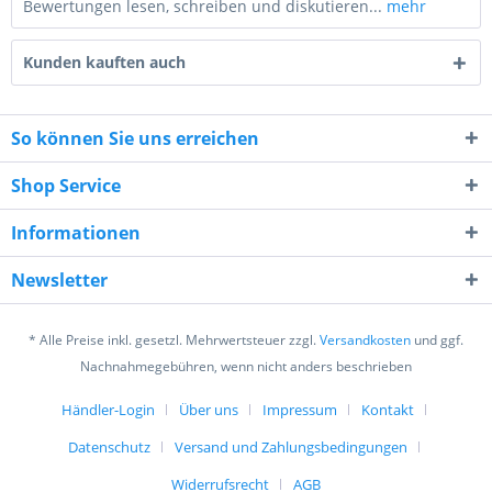
Bewertungen lesen, schreiben und diskutieren...
mehr
Kunden kauften auch
So können Sie uns erreichen
Shop Service
9 - 2 = ?
Informationen
Newsletter
* Alle Preise inkl. gesetzl. Mehrwertsteuer zzgl.
Versandkosten
und ggf.
Ich habe die
Datenschutzerklärung
gelesen,
Nachnahmegebühren, wenn nicht anders beschrieben
verstanden und stimme zu. *
Mit * gekennzeichnete Felder sind Pflichtfelder.
Händler-Login
Über uns
Impressum
Kontakt
Datenschutz
Versand und Zahlungsbedingungen
Senden
Widerrufsrecht
AGB