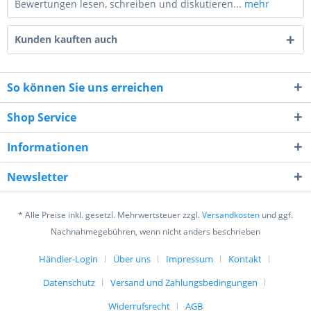
Bewertungen lesen, schreiben und diskutieren...
mehr
Kunden kauften auch
So können Sie uns erreichen
Shop Service
9 - 4 = ?
Informationen
Newsletter
* Alle Preise inkl. gesetzl. Mehrwertsteuer zzgl.
Versandkosten
und ggf.
Ich habe die
Datenschutzerklärung
gelesen,
Nachnahmegebühren, wenn nicht anders beschrieben
verstanden und stimme zu. *
Mit * gekennzeichnete Felder sind Pflichtfelder.
Händler-Login
Über uns
Impressum
Kontakt
Datenschutz
Versand und Zahlungsbedingungen
Senden
Widerrufsrecht
AGB