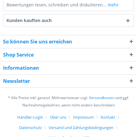
Bewertungen lesen, schreiben und diskutieren...
mehr
Kunden kauften auch
So können Sie uns erreichen
Shop Service
3 + 3 = ?
Informationen
Newsletter
* Alle Preise inkl. gesetzl. Mehrwertsteuer zzgl.
Versandkosten
und ggf.
Ich habe die
Datenschutzerklärung
gelesen,
Nachnahmegebühren, wenn nicht anders beschrieben
verstanden und stimme zu. *
Mit * gekennzeichnete Felder sind Pflichtfelder.
Händler-Login
Über uns
Impressum
Kontakt
Datenschutz
Versand und Zahlungsbedingungen
Senden