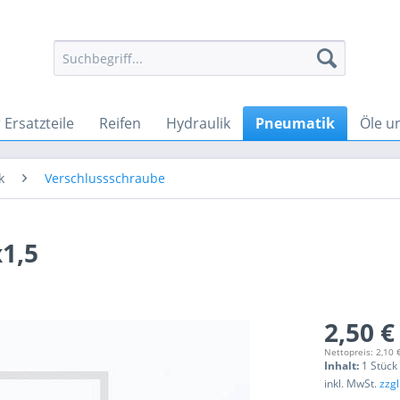
Ersatzteile
Reifen
Hydraulik
Pneumatik
Öle u
k
Verschlussschraube
1,5
2,50 €
Nettopreis: 2,10 
Inhalt:
1 Stück
inkl. MwSt.
zzg