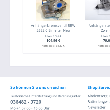
Anhängerbremsventil BBW
Anhängersteu
2652.0 Einleiter Neu
Zweil
Inhalt
1 Stück
Inhalt
104,96 €
79,0
Nettopreis: 88,20 €
Nettopreis
So können Sie uns erreichen
Shop Servi
Altölentsorg
Telefonische Unterstützung und Beratung unter:
036482 - 3720
Batteriengese
Newsletter
Mo-Fr, 07:00 - 16:00 Uhr