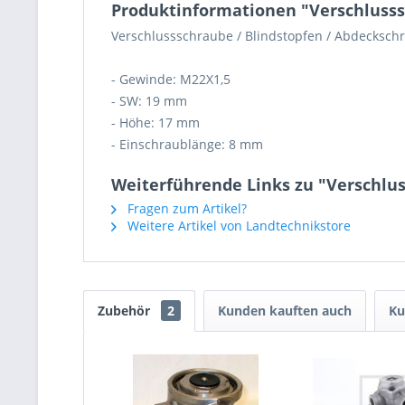
Produktinformationen "Verschluss
Verschlussschraube / Blindstopfen / Abdecksch
- Gewinde: M22X1,5
- SW: 19 mm
- Höhe: 17 mm
- Einschraublänge: 8 mm
Weiterführende Links zu "Verschlu
Fragen zum Artikel?
Weitere Artikel von Landtechnikstore
Zubehör
2
Kunden kauften auch
Ku