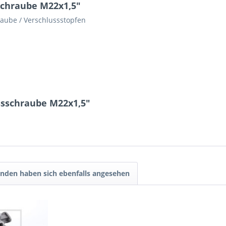
schraube M22x1,5"
raube / Verschlussstopfen
6 * 6 = ?
ssschraube M22x1,5"
Ich ha
nden haben sich ebenfalls angesehen
und stim
Mit * gek
Senden