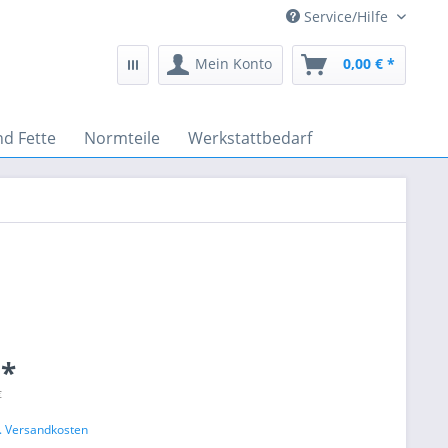
Service/Hilfe
Mein Konto
0,00 € *
nd Fette
Normteile
Werkstattbedarf
 *
€
l. Versandkosten