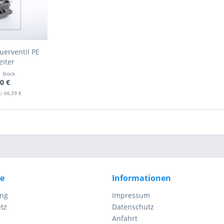
erventil PE
eiter
1 Stück
0 €
: 66,39 €
ce
Informationen
ung
Impressum
tz
Datenschutz
Anfahrt