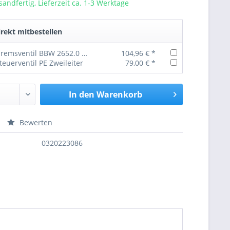
sandfertig, Lieferzeit ca. 1-3 Werktage
rekt mitbestellen
Anhängerbremsventil BBW 2652.0 Einleiter Neu
104,96 € *
euerventil PE Zweileiter
79,00 € *
In den
Warenkorb
Bewerten
nfragen
0320223086