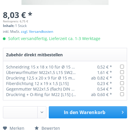
8,03 € *
Nettopreis: 6,75 €
Inhalt:
1 Stück
inkl. MwSt.
zzgl. Versandkosten
Sofort versandfertig, Lieferzeit ca. 1-3 Werktage
Zubehör direkt mitbestellen
Schneidring 15 x 18 x 10 für Ø 15 mm Rohr
0,52 € *
Überwurfmutter M22x1,5 L15 SW27 (lang)
1,61 € *
Druckring 12,5 x 20 x 9 für Ø 15 mm Rohr
ab 0,82 € *
Fiberdichtung 12 x 19 x 1,5 [L15]
0,23 € *
Gegenmutter M22x1,5 (flach) DIN 74305
0,54 € *
Druckring + O-Ring für M22 [L15] (1 VPE = 100 Stück)
ab 0,60 € *
In den
Warenkorb
Merken
Bewerten