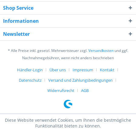
Shop Service
Informationen
Ich habe die
Datenschutzerklärung
gelesen,
verstanden und stimme zu. *
Newsletter
Mit * gekennzeichnete Felder sind Pflichtfelder.
* Alle Preise inkl. gesetzl. Mehrwertsteuer zzgl.
Versandkosten
und ggf.
Senden
Nachnahmegebühren, wenn nicht anders beschrieben
Händler-Login
Über uns
Impressum
Kontakt
Datenschutz
Versand und Zahlungsbedingungen
Widerrufsrecht
AGB
Diese Website verwendet Cookies, um Ihnen die bestmögliche
Funktionalität bieten zu können.