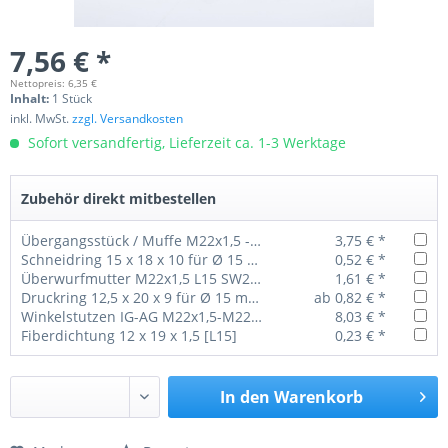
7,56 € *
Nettopreis: 6,35 €
Inhalt:
1 Stück
inkl. MwSt.
zzgl. Versandkosten
Sofort versandfertig, Lieferzeit ca. 1-3 Werktage
Zubehör direkt mitbestellen
Übergangsstück / Muffe M22x1,5 - M22x1,5 L:38mm
3,75 € *
Schneidring 15 x 18 x 10 für Ø 15 mm Rohr
0,52 € *
Überwurfmutter M22x1,5 L15 SW27 (lang)
1,61 € *
Druckring 12,5 x 20 x 9 für Ø 15 mm Rohr
ab 0,82 € *
Winkelstutzen IG-AG M22x1,5-M22x1,5
8,03 € *
Fiberdichtung 12 x 19 x 1,5 [L15]
0,23 € *
In den
Warenkorb