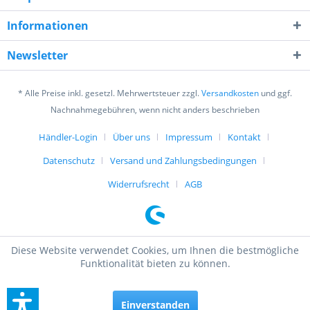
Informationen
Newsletter
Ich habe die
Datenschutzerklärung
gelesen,
verstanden und stimme zu. *
* Alle Preise inkl. gesetzl. Mehrwertsteuer zzgl.
Versandkosten
und ggf.
Mit * gekennzeichnete Felder sind Pflichtfelder.
Nachnahmegebühren, wenn nicht anders beschrieben
Senden
Händler-Login
Über uns
Impressum
Kontakt
Datenschutz
Versand und Zahlungsbedingungen
Widerrufsrecht
AGB
Diese Website verwendet Cookies, um Ihnen die bestmögliche
Funktionalität bieten zu können.
Einverstanden