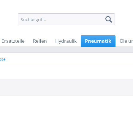
Ersatzteile
Reifen
Hydraulik
Pneumatik
Öle u
sse