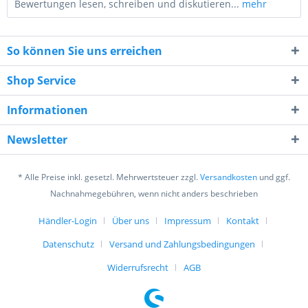
Bewertungen lesen, schreiben und diskutieren...
mehr
So können Sie uns erreichen
Shop Service
Informationen
8 - 4 = ?
Newsletter
* Alle Preise inkl. gesetzl. Mehrwertsteuer zzgl.
Versandkosten
und ggf.
Nachnahmegebühren, wenn nicht anders beschrieben
Händler-Login
Über uns
Impressum
Kontakt
Ich habe die
Datenschutzerklärung
gelesen,
verstanden und stimme zu. *
Datenschutz
Versand und Zahlungsbedingungen
Mit * gekennzeichnete Felder sind Pflichtfelder.
Widerrufsrecht
AGB
Senden