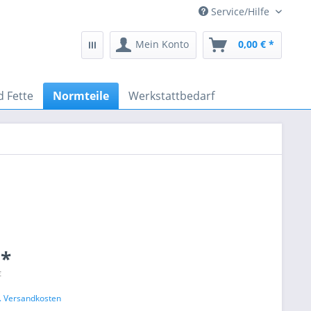
Service/Hilfe
Mein Konto
0,00 € *
d Fette
Normteile
Werkstattbedarf
 *
€
l. Versandkosten