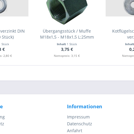
verzinkt DIN
Übergangsstück / Muffe
Kotflügels
 Stück)
M18x1,5 - M18x1,5 L:25mm
ver
1 Stück
Inhalt
1 Stück
Inhal
3 €
3,75 €
0,
s: 2,80 €
Nettopreis: 3,15 €
Nettopre
ce
Informationen
ung
Impressum
tz
Datenschutz
Anfahrt