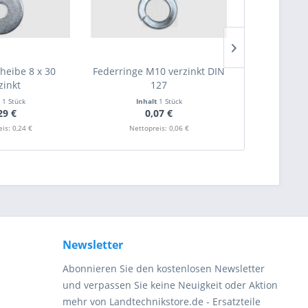
cheibe 8 x 30
Federringe M10 verzinkt DIN
Sechskantmut
zinkt
127
DI
t
1 Stück
Inhalt
1 Stück
Inha
29 €
0,07 €
0
is: 0,24 €
Nettopreis: 0,06 €
Nettop
Newsletter
Abonnieren Sie den kostenlosen Newsletter
und verpassen Sie keine Neuigkeit oder Aktion
mehr von Landtechnikstore.de - Ersatzteile