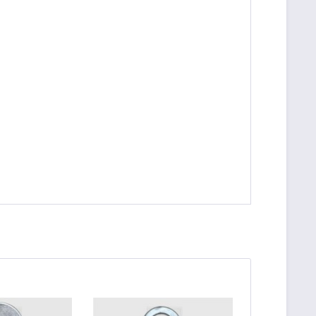
be die
Datenschutzerklärung
gelesen, verstanden
me zu. *
ennzeichnete Felder sind Pflichtfelder.