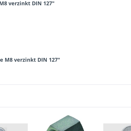
M8 verzinkt DIN 127"
5 + 7 = ?
Ich ha
e M8 verzinkt DIN 127"
und stim
Mit * gek
Senden