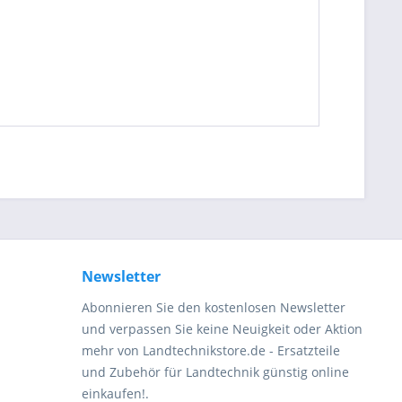
be die
Datenschutzerklärung
gelesen, verstanden
me zu. *
ennzeichnete Felder sind Pflichtfelder.
Newsletter
Abonnieren Sie den kostenlosen Newsletter
und verpassen Sie keine Neuigkeit oder Aktion
mehr von Landtechnikstore.de - Ersatzteile
und Zubehör für Landtechnik günstig online
einkaufen!.