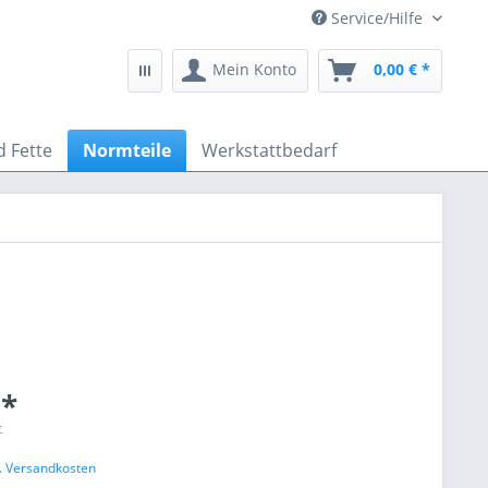
Service/Hilfe
Mein Konto
0,00 € *
d Fette
Normteile
Werkstattbedarf
 *
€
l. Versandkosten