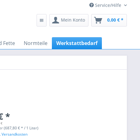
Service/Hilfe
Mein Konto
0,00 € *
d Fette
Normteile
Werkstattbedarf
€ *
 €
er (687,80 € * / 1 Liter)
l. Versandkosten