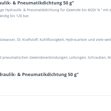
ulik- & Pneumatikdichtung 50 g"
ge Hydraulik- & Pneumatikdichtung für Gewinde bis M20/ ¾ “ mit 
3 + 9 = ?
ndig bis 120 bar.
lzwasser, Öl, Kraftstoff, Kühlflüssigkeit, Hydrocarbon und viele we
Ich ha
und stim
d pneumatischen Gewindeverbindungen, Leitungen, Schrauben, Mut
Mit * gek
Senden
draulik- & Pneumatikdichtung 50 g"