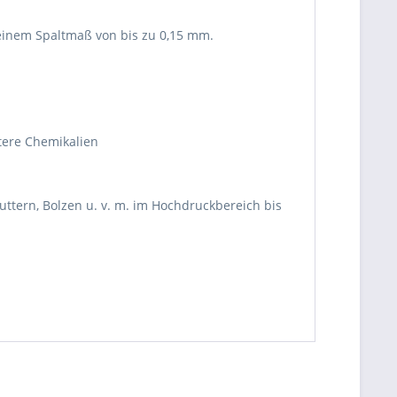
einem Spaltmaß von bis zu 0,15 mm.
itere Chemikalien
be die
Datenschutzerklärung
gelesen, verstanden
me zu. *
tern, Bolzen u. v. m. im Hochdruckbereich bis
ennzeichnete Felder sind Pflichtfelder.