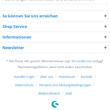
So können Sie uns erreichen
Shop Service
Informationen
4 + 9 = ?
Newsletter
* Alle Preise inkl. gesetzl. Mehrwertsteuer zzgl.
Versandkosten
und ggf.
Nachnahmegebühren, wenn nicht anders beschrieben
Händler-Login
Über uns
Impressum
Kontakt
Ich habe die
Datenschutzerklärung
gelesen,
Datenschutz
Versand und Zahlungsbedingungen
verstanden und stimme zu. *
Mit * gekennzeichnete Felder sind Pflichtfelder.
Widerrufsrecht
AGB
Senden