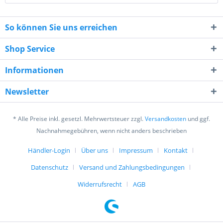
So können Sie uns erreichen
Shop Service
Informationen
8 - 8 = ?
Newsletter
* Alle Preise inkl. gesetzl. Mehrwertsteuer zzgl.
Versandkosten
und ggf.
Nachnahmegebühren, wenn nicht anders beschrieben
Händler-Login
Über uns
Impressum
Kontakt
Ich habe die
Datenschutzerklärung
gelesen,
Datenschutz
Versand und Zahlungsbedingungen
verstanden und stimme zu. *
Mit * gekennzeichnete Felder sind Pflichtfelder.
Widerrufsrecht
AGB
Senden