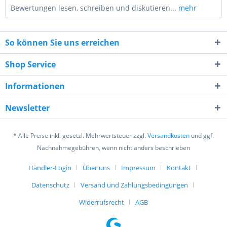
Bewertungen lesen, schreiben und diskutieren...
mehr
So können Sie uns erreichen
Shop Service
Informationen
10 + 6 = ?
Newsletter
* Alle Preise inkl. gesetzl. Mehrwertsteuer zzgl.
Versandkosten
und ggf.
Nachnahmegebühren, wenn nicht anders beschrieben
Händler-Login
Über uns
Impressum
Kontakt
Ich habe die
Datenschutzerklärung
gelesen,
verstanden und stimme zu. *
Datenschutz
Versand und Zahlungsbedingungen
Mit * gekennzeichnete Felder sind Pflichtfelder.
Widerrufsrecht
AGB
Senden