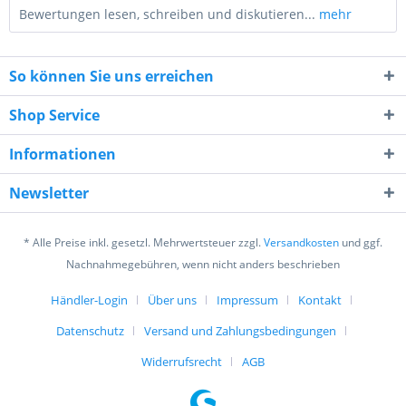
Bewertungen lesen, schreiben und diskutieren...
mehr
So können Sie uns erreichen
Shop Service
Informationen
9 - 1 = ?
Newsletter
* Alle Preise inkl. gesetzl. Mehrwertsteuer zzgl.
Versandkosten
und ggf.
Nachnahmegebühren, wenn nicht anders beschrieben
Händler-Login
Über uns
Impressum
Kontakt
Ich habe die
Datenschutzerklärung
gelesen,
verstanden und stimme zu. *
Datenschutz
Versand und Zahlungsbedingungen
Mit * gekennzeichnete Felder sind Pflichtfelder.
Widerrufsrecht
AGB
Senden