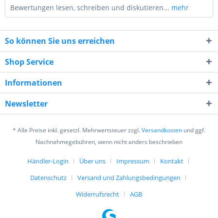
Bewertungen lesen, schreiben und diskutieren...
mehr
So können Sie uns erreichen
Shop Service
Informationen
9 * 10 = ?
Newsletter
* Alle Preise inkl. gesetzl. Mehrwertsteuer zzgl.
Versandkosten
und ggf.
Nachnahmegebühren, wenn nicht anders beschrieben
Händler-Login
Über uns
Impressum
Kontakt
Ich habe die
Datenschutzerklärung
gelesen,
verstanden und stimme zu. *
Datenschutz
Versand und Zahlungsbedingungen
Mit * gekennzeichnete Felder sind Pflichtfelder.
Widerrufsrecht
AGB
Senden