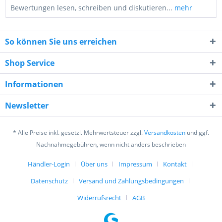
Bewertungen lesen, schreiben und diskutieren...
mehr
So können Sie uns erreichen
Shop Service
Informationen
5 * 4 = ?
Newsletter
* Alle Preise inkl. gesetzl. Mehrwertsteuer zzgl.
Versandkosten
und ggf.
Nachnahmegebühren, wenn nicht anders beschrieben
Händler-Login
Über uns
Impressum
Kontakt
Ich habe die
Datenschutzerklärung
gelesen,
verstanden und stimme zu. *
Datenschutz
Versand und Zahlungsbedingungen
Mit * gekennzeichnete Felder sind Pflichtfelder.
Widerrufsrecht
AGB
Senden