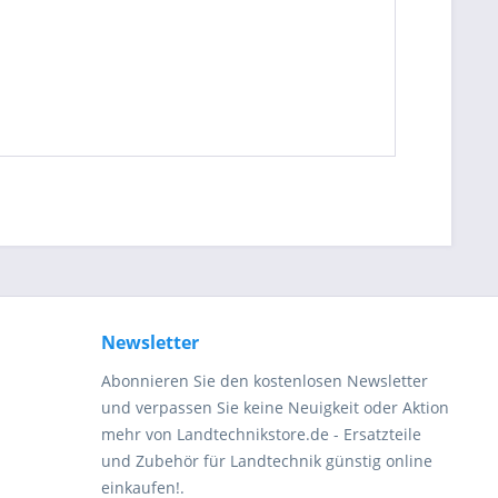
be die
Datenschutzerklärung
gelesen, verstanden
me zu. *
ennzeichnete Felder sind Pflichtfelder.
Newsletter
Abonnieren Sie den kostenlosen Newsletter
und verpassen Sie keine Neuigkeit oder Aktion
mehr von Landtechnikstore.de - Ersatzteile
und Zubehör für Landtechnik günstig online
einkaufen!.