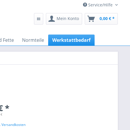
Service/Hilfe
Mein Konto
0,00 € *
d Fette
Normteile
Werkstattbedarf
€ *
 €
l. Versandkosten