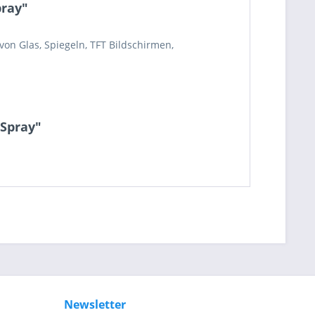
pray"
on Glas, Spiegeln, TFT Bildschirmen,
-Spray"
be die
Datenschutzerklärung
gelesen, verstanden
me zu. *
ennzeichnete Felder sind Pflichtfelder.
Newsletter