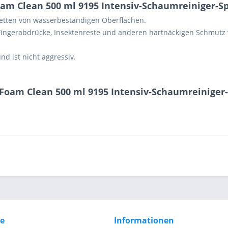
oam Clean 500 ml 9195 Intensiv-Schaumreiniger-S
etten von wasserbeständigen Oberflächen.
7 + 8 = ?
 Fingerabdrücke, Insektenreste und anderen hartnäckigen Schmutz v
nd ist nicht aggressiv.
 Foam Clean 500 ml 9195 Intensiv-Schaumreiniger
Ich ha
und stim
Mit * gek
Senden
ce
Informationen