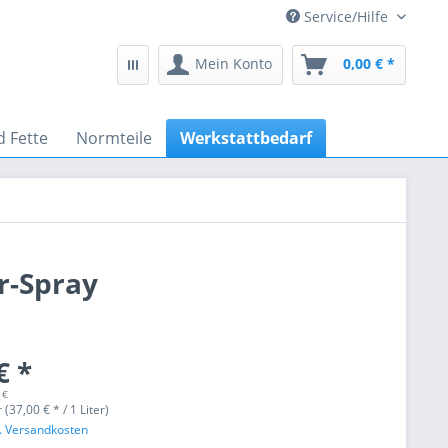
Service/Hilfe
Mein Konto
0,00 € *
d Fette
Normteile
Werkstattbedarf
r-Spray
€ *
 €
r (37,00 € * / 1 Liter)
l. Versandkosten