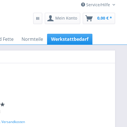
Service/Hilfe
Mein Konto
0,00 € *
d Fette
Normteile
Werkstattbedarf
 *
€
l. Versandkosten