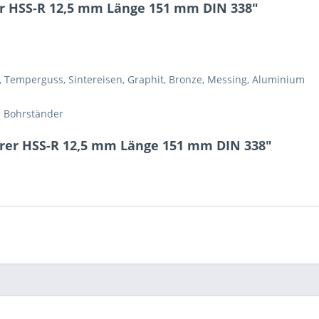
r HSS-R 12,5 mm Länge 151 mm DIN 338"
8 + 10 = ?
, Temperguss, Sintereisen, Graphit, Bronze, Messing, Aluminium
m Bohrständer
Ich ha
hrer HSS-R 12,5 mm Länge 151 mm DIN 338"
und stim
Mit * gek
Senden