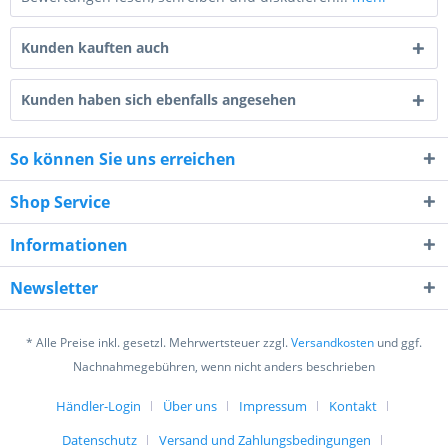
Kunden kauften auch
Kunden haben sich ebenfalls angesehen
So können Sie uns erreichen
5 + 8 = ?
Shop Service
Informationen
Newsletter
Ich habe die
Datenschutzerklärung
gelesen,
* Alle Preise inkl. gesetzl. Mehrwertsteuer zzgl.
Versandkosten
und ggf.
verstanden und stimme zu. *
Nachnahmegebühren, wenn nicht anders beschrieben
Mit * gekennzeichnete Felder sind Pflichtfelder.
Händler-Login
Über uns
Impressum
Kontakt
Senden
Datenschutz
Versand und Zahlungsbedingungen