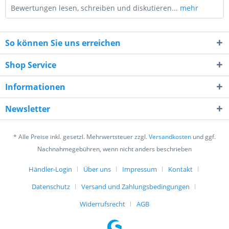
Bewertungen lesen, schreiben und diskutieren...
mehr
So können Sie uns erreichen
Shop Service
Informationen
3 + 1 = ?
Newsletter
* Alle Preise inkl. gesetzl. Mehrwertsteuer zzgl.
Versandkosten
und ggf.
Nachnahmegebühren, wenn nicht anders beschrieben
Händler-Login
Über uns
Impressum
Kontakt
Ich habe die
Datenschutzerklärung
gelesen,
verstanden und stimme zu. *
Datenschutz
Versand und Zahlungsbedingungen
Mit * gekennzeichnete Felder sind Pflichtfelder.
Widerrufsrecht
AGB
Senden