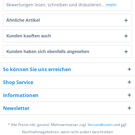
Bewertungen lesen, schreiben und diskutieren...
mehr
Ähnliche Artikel
Kunden kauften auch
Kunden haben sich ebenfalls angesehen
8 * 5 = ?
So können Sie uns erreichen
Shop Service
Informationen
Ich habe die
Datenschutzerklärung
gelesen,
verstanden und stimme zu. *
Newsletter
Mit * gekennzeichnete Felder sind Pflichtfelder.
* Alle Preise inkl. gesetzl. Mehrwertsteuer zzgl.
Versandkosten
und ggf.
Senden
Nachnahmegebühren, wenn nicht anders beschrieben