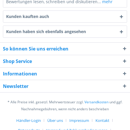
Bewertungen lesen, schreiben und diskutieren...
mehr
Kunden kauften auch
Kunden haben sich ebenfalls angesehen
So können Sie uns erreichen
6 + 5 = ?
Shop Service
Informationen
Newsletter
Ich habe die
Datenschutzerklärung
gelesen,
verstanden und stimme zu. *
* Alle Preise inkl. gesetzl. Mehrwertsteuer zzgl.
Versandkosten
und ggf.
Mit * gekennzeichnete Felder sind Pflichtfelder.
Nachnahmegebühren, wenn nicht anders beschrieben
Senden
Händler-Login
Über uns
Impressum
Kontakt