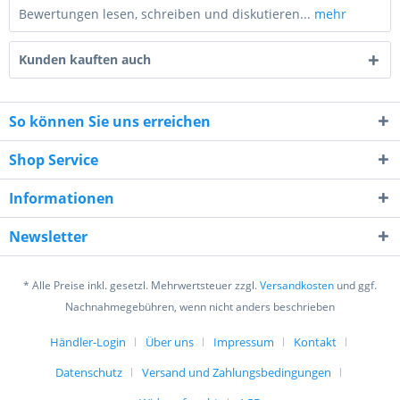
Bewertungen lesen, schreiben und diskutieren...
mehr
Kunden kauften auch
So können Sie uns erreichen
Shop Service
1 * 1 = ?
Informationen
Newsletter
* Alle Preise inkl. gesetzl. Mehrwertsteuer zzgl.
Versandkosten
und ggf.
Ich habe die
Datenschutzerklärung
gelesen,
Nachnahmegebühren, wenn nicht anders beschrieben
verstanden und stimme zu. *
Mit * gekennzeichnete Felder sind Pflichtfelder.
Händler-Login
Über uns
Impressum
Kontakt
Datenschutz
Versand und Zahlungsbedingungen
Senden