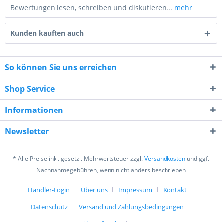
Bewertungen lesen, schreiben und diskutieren...
mehr
Kunden kauften auch
So können Sie uns erreichen
Shop Service
7 * 10 = ?
Informationen
Newsletter
* Alle Preise inkl. gesetzl. Mehrwertsteuer zzgl.
Versandkosten
und ggf.
Ich habe die
Datenschutzerklärung
gelesen,
Nachnahmegebühren, wenn nicht anders beschrieben
verstanden und stimme zu. *
Mit * gekennzeichnete Felder sind Pflichtfelder.
Händler-Login
Über uns
Impressum
Kontakt
Datenschutz
Versand und Zahlungsbedingungen
Senden