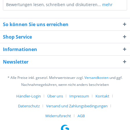
Bewertungen lesen, schreiben und diskutieren...
mehr
So können Sie uns erreichen
Shop Service
Informationen
5 * 2 = ?
Newsletter
* Alle Preise inkl. gesetzl. Mehrwertsteuer zzgl.
Versandkosten
und ggf.
Nachnahmegebühren, wenn nicht anders beschrieben
Händler-Login
Über uns
Impressum
Kontakt
Ich habe die
Datenschutzerklärung
gelesen,
verstanden und stimme zu. *
Datenschutz
Versand und Zahlungsbedingungen
Mit * gekennzeichnete Felder sind Pflichtfelder.
Widerrufsrecht
AGB
Senden