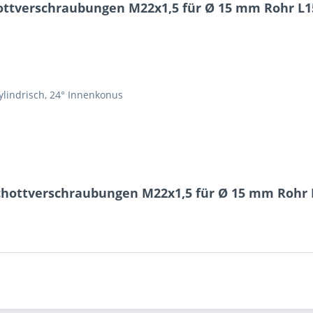
ottverschraubungen M22x1,5 für Ø 15 mm Rohr L1
1 + 1 = ?
lindrisch, 24° Innenkonus
Ich ha
und stim
Mit * gek
chottverschraubungen M22x1,5 für Ø 15 mm Rohr 
Senden