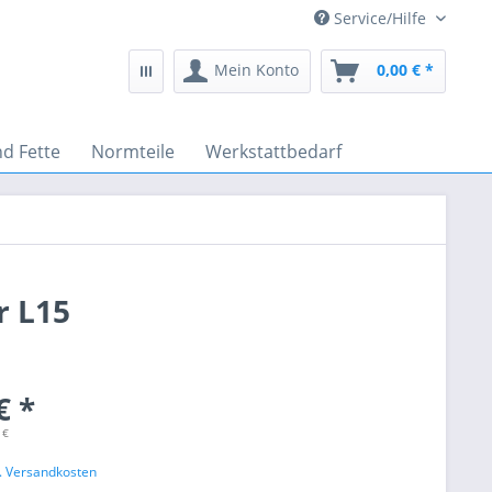
Service/Hilfe
Mein Konto
0,00 € *
nd Fette
Normteile
Werkstattbedarf
r L15
€ *
 €
l. Versandkosten