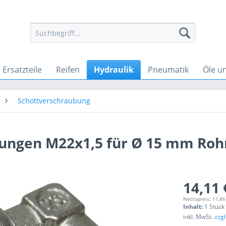
Ersatzteile
Reifen
Hydraulik
Pneumatik
Öle u
Schottverschraubung
ungen M22x1,5 für Ø 15 mm Roh
14,11 
Nettopreis: 11,86
Inhalt:
1 Stück
inkl. MwSt.
zzg