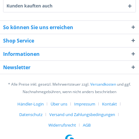
Kunden kauften auch
So können Sie uns erreichen
Shop Service
9 - 3 = ?
Informationen
Newsletter
* Alle Preise inkl. gesetzl. Mehrwertsteuer zzgl.
Versandkosten
und ggf.
Ich habe die
Datenschutzerklärung
gelesen,
Nachnahmegebühren, wenn nicht anders beschrieben
verstanden und stimme zu. *
Mit * gekennzeichnete Felder sind Pflichtfelder.
Händler-Login
Über uns
Impressum
Kontakt
Datenschutz
Versand und Zahlungsbedingungen
Senden
Widerrufsrecht
AGB