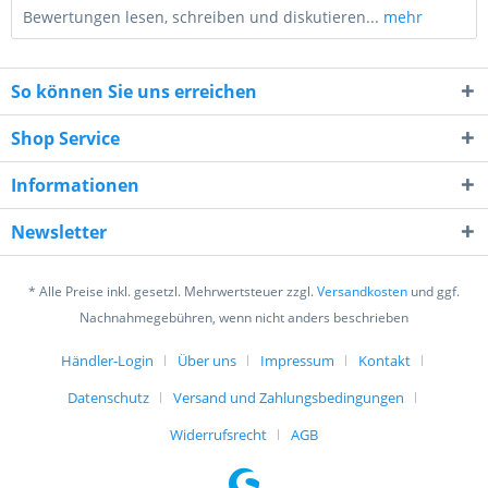
Bewertungen lesen, schreiben und diskutieren...
mehr
So können Sie uns erreichen
Shop Service
Informationen
2 * 1 = ?
Newsletter
* Alle Preise inkl. gesetzl. Mehrwertsteuer zzgl.
Versandkosten
und ggf.
Nachnahmegebühren, wenn nicht anders beschrieben
Händler-Login
Über uns
Impressum
Kontakt
Ich habe die
Datenschutzerklärung
gelesen,
verstanden und stimme zu. *
Datenschutz
Versand und Zahlungsbedingungen
Mit * gekennzeichnete Felder sind Pflichtfelder.
Widerrufsrecht
AGB
Senden