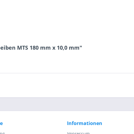
3 - 1 = ?
Ich ha
heiben MTS 180 mm x 10,0 mm"
und stim
Mit * gek
Senden
ce
Informationen
ung
Impressum