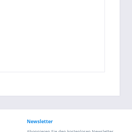
be die
Datenschutzerklärung
gelesen, verstanden
me zu. *
ennzeichnete Felder sind Pflichtfelder.
Newsletter
Abonnieren Sie den kostenlosen Newsletter