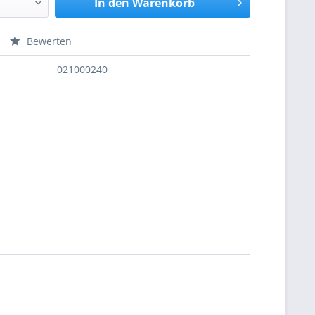
In den
Warenkorb
Bewerten
nfragen
021000240