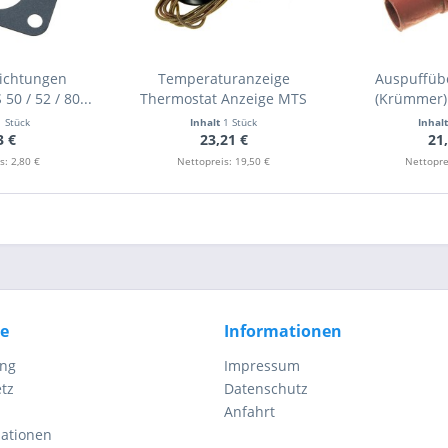
ichtungen
Temperaturanzeige
Auspuffüb
50 / 52 / 80...
Thermostat Anzeige MTS
(Krümmer) 
Belarus
1 Stück
Inhalt
1 Stück
Inhal
3 €
23,21 €
21
s: 2,80 €
Nettopreis: 19,50 €
Nettopre
ce
Informationen
ung
Impressum
tz
Datenschutz
Anfahrt
mationen