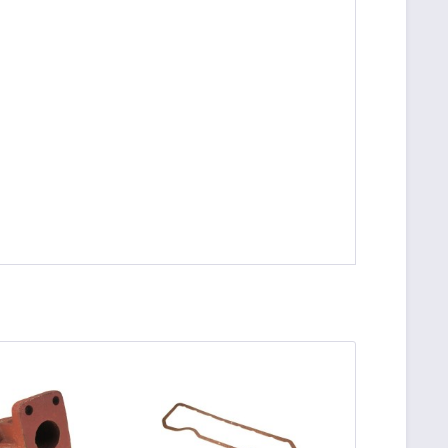
be die
Datenschutzerklärung
gelesen, verstanden
me zu. *
ennzeichnete Felder sind Pflichtfelder.