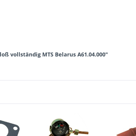
1 * 8 = ?
Ich ha
und stim
oß vollständig MTS Belarus A61.04.000"
Mit * gek
Senden