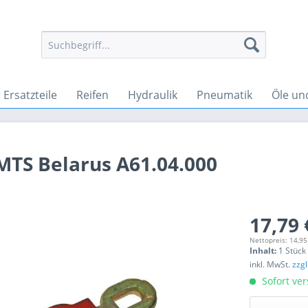
Ersatzteile
Reifen
Hydraulik
Pneumatik
Öle un
MTS Belarus A61.04.000
17,79 
Nettopreis: 14,95
Inhalt:
1 Stück
inkl. MwSt.
zzg
Sofort ver