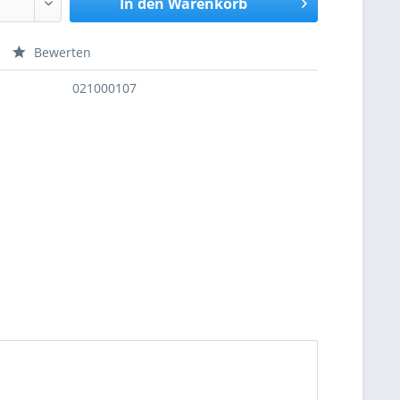
In den
Warenkorb
Bewerten
nfragen
021000107