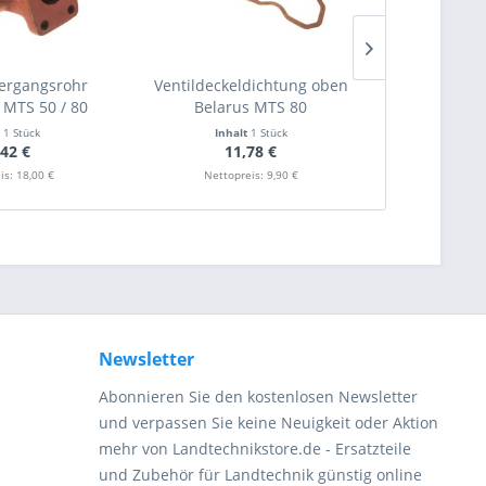
ergangsrohr
Ventildeckeldichtung oben
Ventildecke
MTS 50 / 80
Belarus MTS 80
Belar
t
1 Stück
Inhalt
1 Stück
Inha
,42 €
11,78 €
1
is: 18,00 €
Nettopreis: 9,90 €
Nettopr
Newsletter
Abonnieren Sie den kostenlosen Newsletter
und verpassen Sie keine Neuigkeit oder Aktion
mehr von Landtechnikstore.de - Ersatzteile
und Zubehör für Landtechnik günstig online