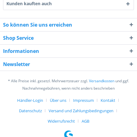
Kunden kauften auch
So können Sie uns erreichen
Shop Service
10 * 1 = ?
Informationen
Newsletter
* Alle Preise inkl. gesetzl. Mehrwertsteuer zzgl.
Versandkosten
und ggf.
Ich habe die
Datenschutzerklärung
gelesen,
Nachnahmegebühren, wenn nicht anders beschrieben
verstanden und stimme zu. *
Mit * gekennzeichnete Felder sind Pflichtfelder.
Händler-Login
Über uns
Impressum
Kontakt
Datenschutz
Versand und Zahlungsbedingungen
Senden
Widerrufsrecht
AGB