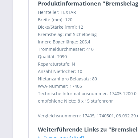
Produktinformationen "Bremsbelag
Hersteller: TEXTAR
Breite [mm]: 120
Dicke/Stärke [mm]: 12
Bremsbelag: mit Sichelbelag
Innere Bogenlänge: 206,4
Trommeldurchmesser: 410
Qualität: T090
Reparaturstufe: N
Anzahl Nietlöcher: 10
Nietanzahl pro Belagsatz: 80
WVA-Nummer: 17405
Technische Informationsnummer: 17405 1200 0 
empfohlene Niete: 8 x 15 stufenrohr
Vergleichsnummern: 17405, 1740501, 03.092.29.6
Weiterführende Links zu "Bremsbel
Fragen zum Artikel?