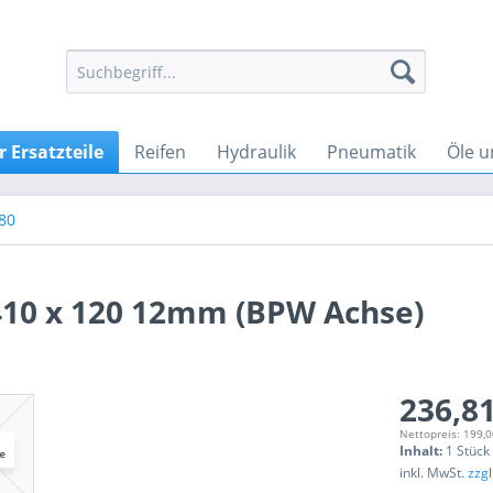
 Ersatzteile
Reifen
Hydraulik
Pneumatik
Öle u
80
10 x 120 12mm (BPW Achse)
236,81
Nettopreis: 199,0
Inhalt:
1 Stück
inkl. MwSt.
zzg