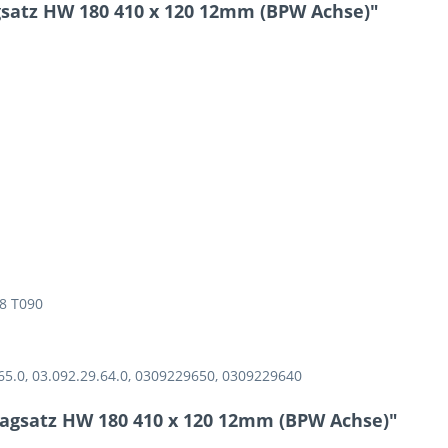
satz HW 180 410 x 120 12mm (BPW Achse)"
7 + 4 = ?
Ich ha
und stim
Mit * gek
Senden
8 T090
5.0, 03.092.29.64.0, 0309229650, 0309229640
agsatz HW 180 410 x 120 12mm (BPW Achse)"