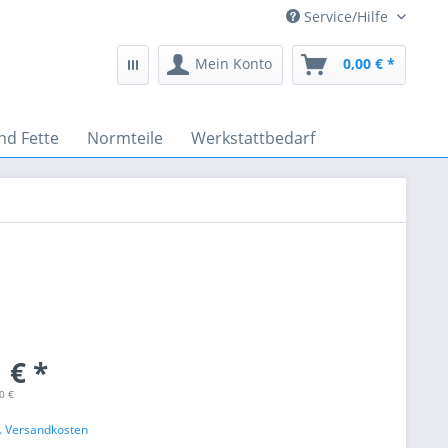
Service/Hilfe
Mein Konto
0,00 € *
nd Fette
Normteile
Werkstattbedarf
 € *
0 €
l. Versandkosten