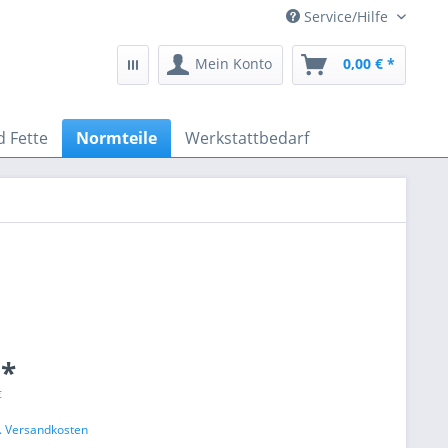
Service/Hilfe
Mein Konto
0,00 € *
d Fette
Normteile
Werkstattbedarf
 *
€
l. Versandkosten