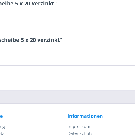
eibe 5 x 20 verzinkt"
9 - 4 = ?
cheibe 5 x 20 verzinkt"
Ich ha
und stim
Mit * gek
Senden
ce
Informationen
ung
Impressum
tz
Datenschutz