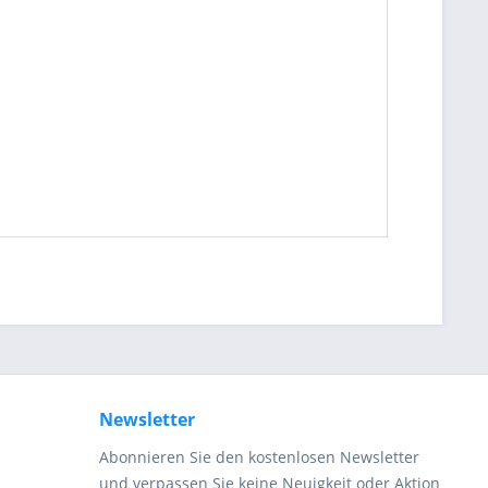
be die
Datenschutzerklärung
gelesen, verstanden
me zu. *
ennzeichnete Felder sind Pflichtfelder.
Newsletter
Abonnieren Sie den kostenlosen Newsletter
und verpassen Sie keine Neuigkeit oder Aktion