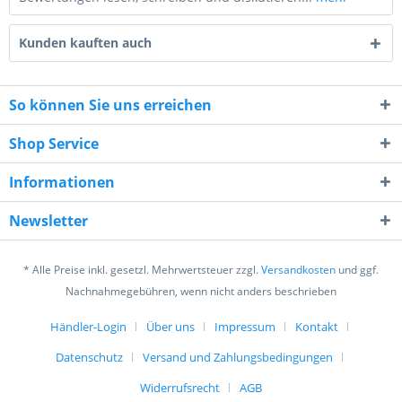
Kunden kauften auch
So können Sie uns erreichen
Shop Service
6 * 7 = ?
Informationen
Newsletter
* Alle Preise inkl. gesetzl. Mehrwertsteuer zzgl.
Versandkosten
und ggf.
Nachnahmegebühren, wenn nicht anders beschrieben
Ich habe die
Datenschutzerklärung
gelesen,
verstanden und stimme zu. *
Händler-Login
Über uns
Impressum
Kontakt
Mit * gekennzeichnete Felder sind Pflichtfelder.
Datenschutz
Versand und Zahlungsbedingungen
Senden
Widerrufsrecht
AGB