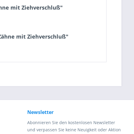
ähne mit Ziehverschluß"
 Zähne mit Ziehverschluß"
be die
Datenschutzerklärung
gelesen, verstanden
me zu. *
ennzeichnete Felder sind Pflichtfelder.
Newsletter
Abonnieren Sie den kostenlosen Newsletter
und verpassen Sie keine Neuigkeit oder Aktion