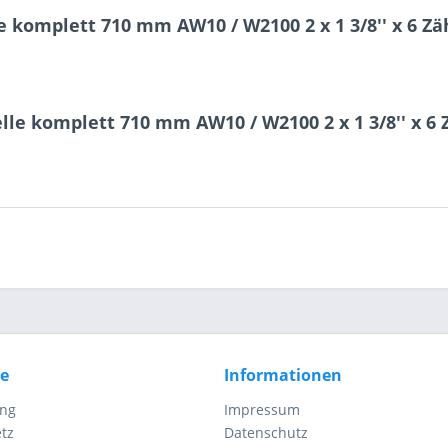
komplett 710 mm AW10 / W2100 2 x 1 3/8'' x 6 Z
3 - 2 = ?
le komplett 710 mm AW10 / W2100 2 x 1 3/8'' x 6
Ich ha
und stim
Mit * gek
Senden
ce
Informationen
ung
Impressum
tz
Datenschutz