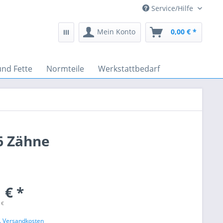
Service/Hilfe
Mein Konto
0,00 € *
und Fette
Normteile
Werkstattbedarf
6 Zähne
 € *
 €
l. Versandkosten