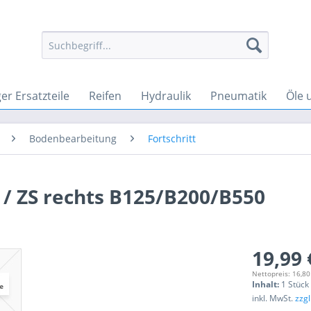
r Ersatzteile
Reifen
Hydraulik
Pneumatik
Öle 
Bodenbearbeitung
Fortschritt
 / ZS rechts B125/B200/B550
19,99 
Nettopreis: 16,80
Inhalt:
1 Stück
inkl. MwSt.
zzg