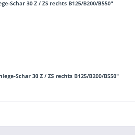
e-Schar 30 Z / ZS rechts B125/B200/B550"
8 * 2 = ?
Ich ha
und stim
Mit * gek
lege-Schar 30 Z / ZS rechts B125/B200/B550"
Senden