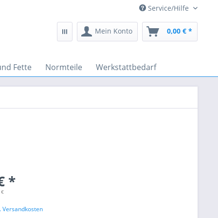
Service/Hilfe
Mein Konto
0,00 € *
und Fette
Normteile
Werkstattbedarf
€ *
 €
l. Versandkosten