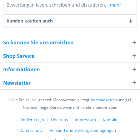
Bewertungen lesen, schreiben und diskutieren...
mehr
Kunden kauften auch
So können Sie uns erreichen
Shop Service
9 + 9 = ?
Informationen
Newsletter
* Alle Preise inkl. gesetzl. Mehrwertsteuer zzgl.
Versandkosten
und ggf.
Ich habe die
Datenschutzerklärung
gelesen,
Nachnahmegebühren, wenn nicht anders beschrieben
verstanden und stimme zu. *
Mit * gekennzeichnete Felder sind Pflichtfelder.
Händler-Login
Über uns
Impressum
Kontakt
Datenschutz
Versand und Zahlungsbedingungen
Senden